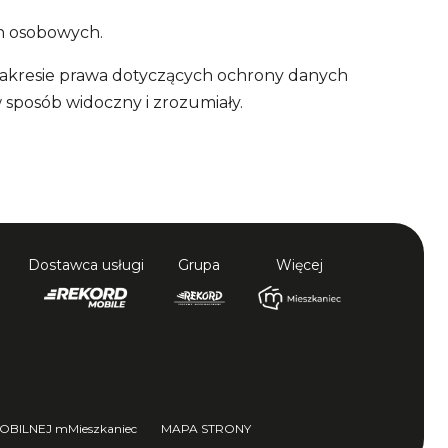
ch osobowych.
 zakresie prawa dotyczących ochrony danych
posób widoczny i zrozumiały.
Dostawca usługi
Grupa
Więcej
BILNEJ mMieszkaniec
MAPA STRONY