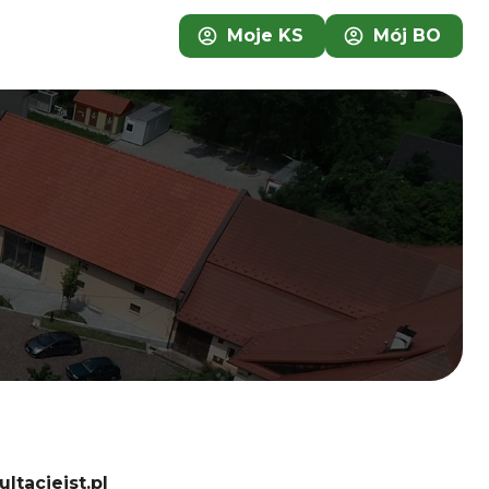
Moje KS
Mój BO
ltacjejst.pl