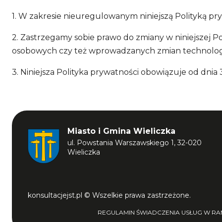
1. W zakresie nieuregulowanym niniejszą Polityką p
2. Zastrzegamy sobie prawo do zmiany w niniejszej 
osobowych czy też wprowadzanych zmian technologi
3. Niniejsza Polityka prywatności obowiązuje od dnia 
Miasto i Gmina Wieliczka
ul. Powstania Warszawskiego 1, 32-020
Wieliczka
konsultacjejst.pl © Wszelkie prawa zastrzeżone.
REGULAMIN ŚWIADCZENIA USŁUG W RAM