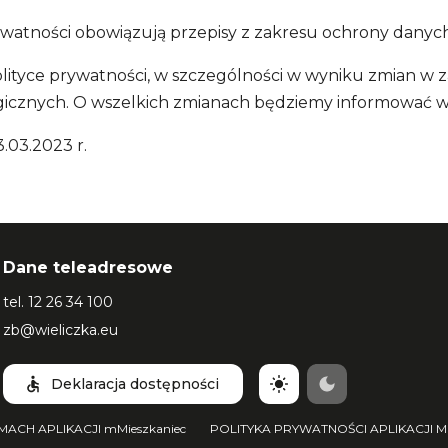
rywatności obowiązują przepisy z zakresu ochrony dany
Polityce prywatności, w szczególności w wyniku zmian w
cznych. O wszelkich zmianach będziemy informować w s
3.03.2023 r.
Dane teleadresowe
tel.
12 26 34 100
zb@wieliczka.eu
Deklaracja dostępności
ACH APLIKACJI mMieszkaniec
POLITYKA PRYWATNOŚCI APLIKACJI MO