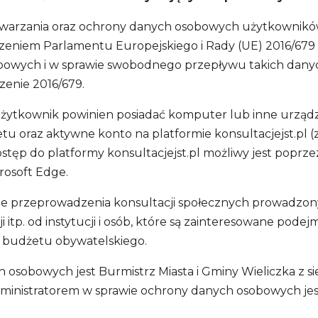
zetwarzania oraz ochrony danych osobowych użytkowników
zeniem Parlamentu Europejskiego i Rady (UE) 2016/679 z 
bowych i w sprawie swobodnego przepływu takich danyc
zenie 2016/679.
.pl użytkownik powinien posiadać komputer lub inne ur
etu oraz aktywne konto na platformie konsultacjejst.pl
stęp do platformy konsultacjejst.pl możliwy jest poprz
crosoft Edge.
enie przeprowadzenia konsultacji społecznych prowadzon
ji itp. od instytucji i osób, które są zainteresowane pod
e budżetu obywatelskiego.
 osobowych jest Burmistrz Miasta i Gminy Wieliczka z si
dministratorem w sprawie ochrony danych osobowych jes