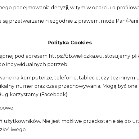
ego podejmowania decyzji, w tym w oparciu o profilowa
owe są przetwarzane niezgodnie z prawem, może Pan/Pa
Polityka Cookies
ępnej pod adresem https://zb.wieliczka.eu, stosujemy pl
do indywidualnych potrzeb.
sywane na komputerze, telefonie, tablecie, czy też innym 
ikalny numer oraz czas przechowywania. Mogą być one o
sług korzystamy (Facebook).
obowe.
zeń użytkowników. Nie jest możliwe przedostanie się do
łośliwego.