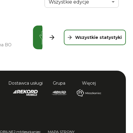
Wszystkie edycje
Karta
3
z
5
. Edycja:
Wszystkie edycje
.
0
Wszystkie statystyki
 na BO
głosów papierowych
Dostawca usługi
Grupa
Więcej
BILNEJ mMieszkaniec
MAPA STRONY