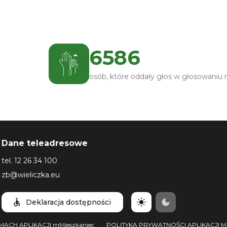
Karta
2
z
5
. Edycja:
Wszystkie edycje
.
6586
osób, które oddały głos w głosowaniu
Dane teleadresowe
tel.
12 26 34 100
zb@wieliczka.eu
Deklaracja dostępności
ACH APLIKACJI mMieszkaniec
POLITYKA PRYWATNOŚCI APLIKACJI MO